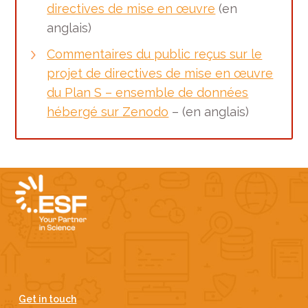
directives de mise en œuvre
(en
anglais)
Commentaires du public reçus sur le
projet de directives de mise en œuvre
du Plan S – ensemble de données
hébergé sur Zenodo
– (en anglais)
Get in touch